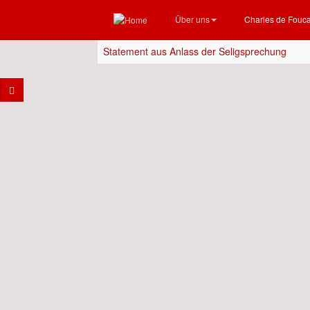
Charles de Foucauld für heute?
Über uns
Charles de Fouc
Statement aus Anlass der Seligsprechung