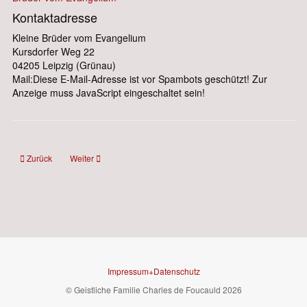
Kontaktadresse
Kleine Brüder vom Evangelium
Kursdorfer Weg 22
04205 Leipzig (Grünau)
Mail:
Diese E-Mail-Adresse ist vor Spambots geschützt! Zur
Anzeige muss JavaScript eingeschaltet sein!
Vorheriger Beitrag: Kleine Brüder Jesu
Nächster Beitrag: Kleine Schwestern Jesu
Zurück
Weiter
Impressum+Datenschutz
© Geistliche Familie Charles de Foucauld 2026